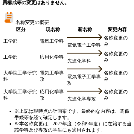
員構成等の変更はありません。
名称変更の概要
区分
現名称
新名称
変更内容
名称変更の
工学部
電気工学科
み
電気電子工学科
名称変更の
工学部
応用化学科
み
先進化学科
大学院工学研究
電気工学専
名称変更の
電気電子工学専
科
攻
み
攻
大学院工学研究
応用化学専
名称変更の
科
攻
み
先進化学専攻
※
上記は現時点の計画案です。最終的な内容は、関係
手続等を経て確定します。
※
本名称変更は、2027年度（令和9年度）に在籍する当
該学科及び専攻の学生にも適用されます。