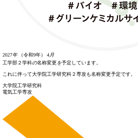
2027
年
（令和9年）
4
月
工学部２学科
の
名称変更
を
予定しています。
これに伴って
大学院工学研究科２専攻も名称変更予定
です。
大学院工学研究科
電気工学専攻