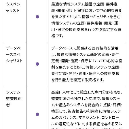
ク
スペシ
最適な情報システム基盤の企画・要件定
ャリスト
義・開発・運用・保守において中心的な役割
●
を果たすとともに、情報セキュリティを含む
情報システムの企画・要件定義・開発・運
用・保守の技術支援を行う力を認定する資
格です。
データベ
データベースに関係する固有技術を活用
ース
スペ
し、最適な情報システム基盤の企画・要件
シャリスト
定義・開発・運用・保守において中心的な役
●
割を果たすとともに、情報システムの企画・
要件定義・開発・運用・保守への技術支援
を行う能力を認定する資格です。
システム
高度IT人材として確立した専門分野をもち、
監査技術
監査対象から独立した立場で、情報システ
者
ムや組込みシステムを総合的に点検・評価・
検証して、監査報告の利用者に情報システ
●
ムのガバナンス、マネジメント、コントロー
ルの適切性などに対する保証を与える又は