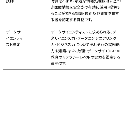
技師
特質をふまえ、最適な情報処理技術に基づ
き医療情報を安全かつ有効に活用・提供す
ることができる知識・技術及び資質を有す
る者を認定する資格です。
データサ
データサイエンティストに
求められる、
デー
イエンティ
タサイエンス力・
データエンジニアリング
スト
検定
力・ビジネス力についてそれぞれの実
務能
力や知識、また、数理・データサイエンス・
AI
教育のリテ
ラシーレベルの実力を認定する
資格です。