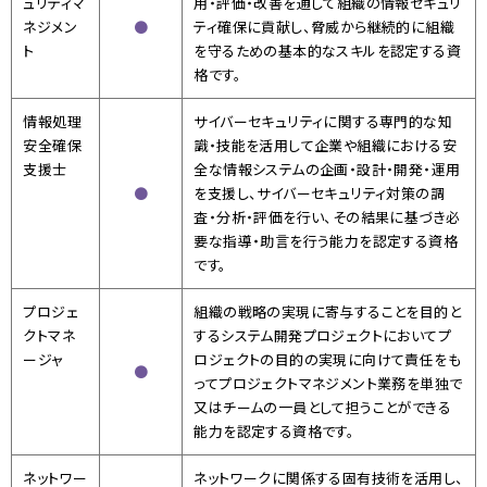
ュリティ
マ
用・評価・改善を通して組織の情報セキュリ
ネジメン
●
ティ確保に貢献し、脅威から継続的に組織
ト
を守るための基本的なスキルを認定する資
格です。
情報処理
サイバーセキュリティに関する専門的な知
安全確保
識・技能を活用して企業や組織における安
支援士
全な情報システムの企画・設計・開発・運用
●
を支援し、サイバーセキュリティ対策の調
査・分析・評価を行い、その結果に基づき必
要な指導・助言を行う能力を認定する資格
です。
プロジェ
組織の戦略の実現に寄与することを目的と
クト
マネ
するシステム開発プロジェクトにおいてプ
ージャ
ロジェクトの目的の実現に向けて責任をも
●
ってプロジェクトマネジメント業務を単独で
又はチームの一員として担うことができる
能力を認定する資格です。
ネットワー
ネットワークに関係する固有技術を活用し、