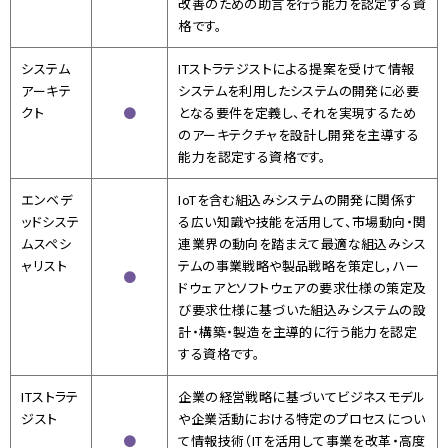
改善のための助言を行う能力を認定する資
格です。
システム
ITストラテジストによる提案を受けて情報
アーキテ
システムを利用したシステムの開発に必要
クト
●
となる要件を定義し、それを実現するため
のアーキテクチャを設計し開発を主導する
能力を認定する資格です。
エンベデ
IoTを含む組込みシステムの開発に関係す
ッドシステ
る広い知識や技能を活用して、市場動向・関
ム
スペシ
連業界の動向を踏まえて最適な組込みシス
ャリスト
テムの事業戦略や製品戦略を策定し，ハー
●
ドウェアとソフトウェアの要求仕様の策定及
び要求仕様に基づいた組込みシステムの設
計・構築・製造を主導的に行う能力を認定
する資格です。
ITストラテ
企業の経営戦略に基づいてビジネスモデル
ジスト
や企業活動における特定のプロセスについ
●
て情報技術（ITを活用して事業を改革・高度