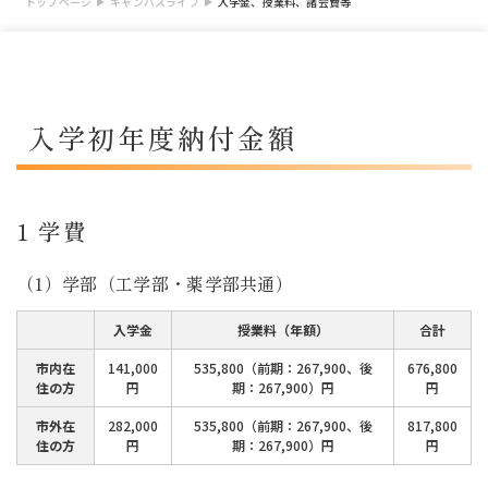
トップページ
キャンパスライフ
入学金、授業料、諸会費等
入学初年度納付金額
1 学費
（1）学部（工学部・薬学部共通）
入学金
授業料（年額）
合計
市内在
141,000
535,800（前期：267,900、後
676,800
住の方
円
期：267,900）円
円
市外在
282,000
535,800（前期：267,900、後
817,800
住の方
円
期：267,900）円
円