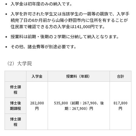
入学金は初年度のみの納入です。
入学を許可された学生又は当該学生の一親等の親族で、入学手
続完了日の6か月前から山陽小野田市内に住所を有することが
住民票で確認できる方の入学金は141,000円です。
授業料は前期・後期の２学期に分納して納入となります。
その他、諸会費等が別途必要です。
（2）大学院
入学金
授業料（年額）
合計
修士課
程
博士後
282,000
535,800（前期：267,900、後
817,800
期課程
円
期：267,900）円
円
博士課
程