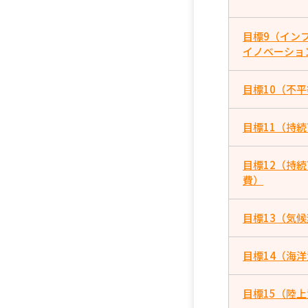
目標9（イン
イノベーショ
目標10（不
目標11（持
目標12（持
費）
目標13（気
目標14（海
目標15（陸