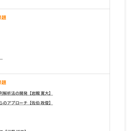
課題
】
課題
列解析法の開発【岩館 寛大】
らのアプローチ【佐伯 政俊】