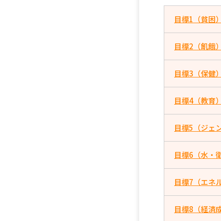
目標1（貧困
目標2（飢餓
目標3（保健
目標4（教育
目標5（ジェ
目標6（水・
目標7（エネ
目標8（経済