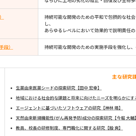
ならびに土地の劣化の阻止・回復及び生物多
）
持続可能な開発のための平和で包摂的な社会
し、
あらゆるレベルにおいて効果的で説明責任の
施手段）
持続可能な開発のための実施手段を強化し、
主な研究
生薬由来医薬シードの探索研究【田中 宏幸】
地域における社会的な課題と将来に向けたニーズを明らかにす
エージェントに基づいたソフトウェアの研究【神林 靖】
天然由来新規機能性(がん再発予防)成分の探索研究【今堀 大輔
教員、校長の研修制度、専門職化に関する研究【殷 爽】