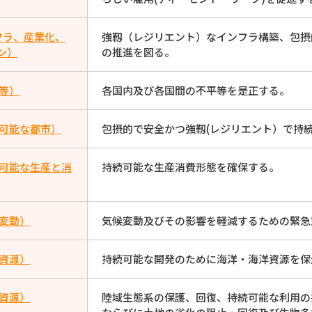
フラ、産業化、
強靱（レジリエント）なインフラ構築、包摂
ン）
の推進を図る。
平等）
各国内及び各国間の不平等を是正する。
続可能な都市）
包摂的で安全かつ強靱(レジリエント）で持
続可能な生産と消
持続可能な生産消費形態を確保する。
候変動）
気候変動及びその影響を軽減するための緊急
洋資源）
持続可能な開発のために海洋・海洋資源を保
上資源）
陸域生態系の保護、回復、持続可能な利用の