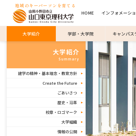
地域のキーパーソンを育てる
HOME
インフォメーシ
大学紹介
学部・大学院
キャンパス
大学紹介
Summary
建学の精神・基本理念・教育方針
Create the Future
ごあいさつ
歴史・沿革
校章・ロゴマーク
大学組織
情報の公開