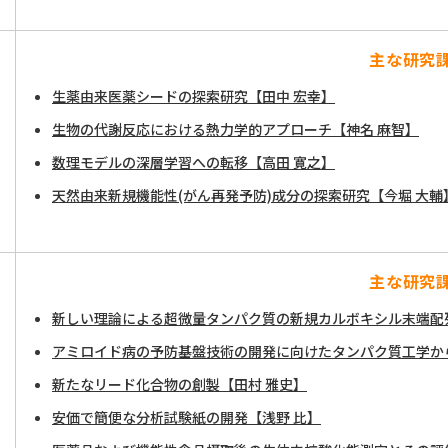
主な研究
生薬由来医薬シードの探索研究【田中 宏幸】
生物の代謝反応における熱力学的アプローチ【神名 麻智】
数理モデルの深層学習への転移【高田 寛之】
天然由来新規機能性(がん再発予防)成分の探索研究【今堀 大輔
主な研究
新しい理論による超微量タンパク質の新規カルボキシル末端配
アミロイド病の予防基盤技術の開発に向けたタンパク質工学か
新たなリード化合物の創製【田村 雅史】
安価で簡便な分析試験紙の開発【浅野 比】