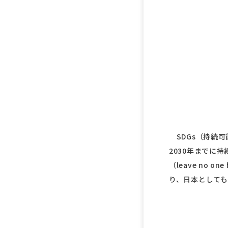
SDGs（持続可
2030年までに
（leave no
り、日本として