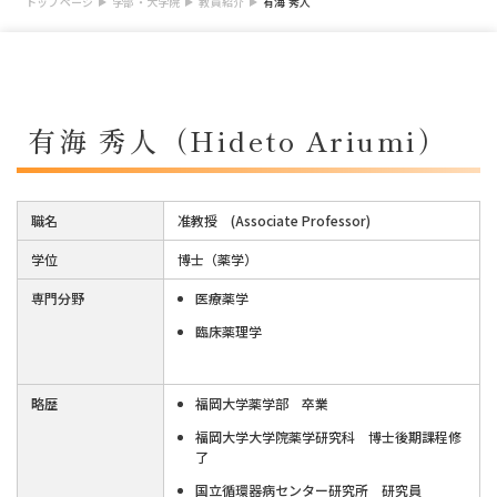
トップページ
学部・大学院
教員紹介
有海 秀人
有海 秀人（Hideto Ariumi）
職名
准教授 (Associate Professor)
学位
博士（薬学）
専門分野
医療薬学
臨床薬理学
略歴
福岡大学薬学部 卒業
福岡大学大学院薬学研究科 博士後期課程修
了
国立循環器病センター研究所 研究員