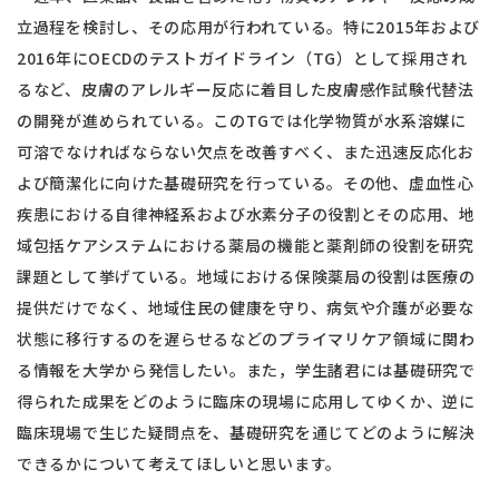
立過程を検討し、その応用が行われている。特に2015年および
2016年にOECDのテストガイドライン（TG）として採用され
るなど、皮膚のアレルギー反応に着目した皮膚感作試験代替法
の開発が進められている。このTGでは化学物質が水系溶媒に
可溶でなければならない欠点を改善すべく、また迅速反応化お
よび簡潔化に向けた基礎研究を行っている。その他、虚血性心
疾患における自律神経系および水素分子の役割とその応用、地
域包括ケアシステムにおける薬局の機能と薬剤師の役割を研究
課題として挙げている。地域における保険薬局の役割は医療の
提供だけでなく、地域住民の健康を守り、病気や介護が必要な
状態に移行するのを遅らせるなどのプライマリケア領域に関わ
る情報を大学から発信したい。また，学生諸君には基礎研究で
得られた成果をどのように臨床の現場に応用してゆくか、逆に
臨床現場で生じた疑問点を、基礎研究を通じてどのように解決
できるかについて考えてほしいと思います。