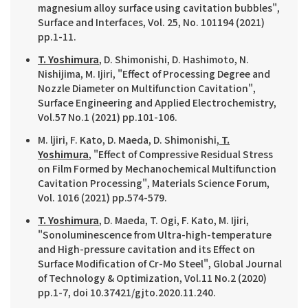
magnesium alloy surface using cavitation bubbles",
Surface and Interfaces, Vol. 25, No. 101194 (2021)
pp.1-11.
T. Yoshimura
, D. Shimonishi, D. Hashimoto, N.
Nishijima, M. Ijiri, "Effect of Processing Degree and
Nozzle Diameter on Multifunction Cavitation",
Surface Engineering and Applied Electrochemistry,
Vol.57 No.1 (2021) pp.101-106.
M. ljiri, F. Kato, D. Maeda, D. Shimonishi,
T.
Yoshimura
, "Effect of Compressive Residual Stress
on Film Formed by Mechanochemical Multifunction
Cavitation Processing", Materials Science Forum,
Vol. 1016 (2021) pp.574-579.
T. Yoshimura
, D. Maeda, T. Ogi, F. Kato, M. Ijiri,
"Sonoluminescence from Ultra-high-temperature
and High-pressure cavitation and its Effect on
Surface Modification of Cr-Mo Steel", Global Journal
of Technology & Optimization, Vol.11 No.2 (2020)
pp.1-7, doi 10.37421/gjto.2020.11.240.