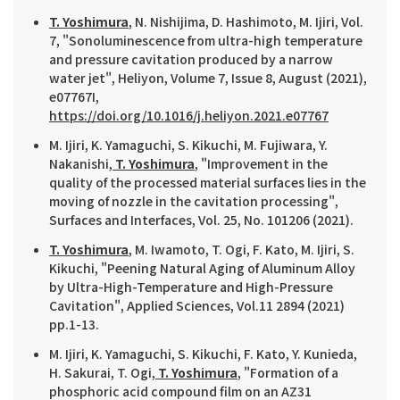
T. Yoshimura
, N. Nishijima, D. Hashimoto, M. Ijiri, Vol.
7, "Sonoluminescence from ultra-high temperature
and pressure cavitation produced by a narrow
water jet", Heliyon, Volume 7, Issue 8, August (2021),
e07767I,
https://doi.org/10.1016/j.heliyon.2021.e07767
M. Ijiri, K. Yamaguchi, S. Kikuchi, M. Fujiwara, Y.
Nakanishi,
T. Yoshimura
, "Improvement in the
quality of the processed material surfaces lies in the
moving of nozzle in the cavitation processing",
Surfaces and Interfaces, Vol. 25, No. 101206 (2021).
T. Yoshimura
, M. Iwamoto, T. Ogi, F. Kato, M. Ijiri, S.
Kikuchi, "Peening Natural Aging of Aluminum Alloy
by Ultra-High-Temperature and High-Pressure
Cavitation", Applied Sciences, Vol.11 2894 (2021)
pp.1-13.
M. Ijiri, K. Yamaguchi, S. Kikuchi, F. Kato, Y. Kunieda,
H. Sakurai, T. Ogi,
T. Yoshimura
, "Formation of a
phosphoric acid compound film on an AZ31