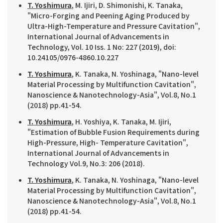
T. Yoshimura
, M. Ijiri, D. Shimonishi, K. Tanaka,
"Micro-Forging and Peening Aging Produced by
Ultra-High-Temperature and Pressure Cavitation",
International Journal of Advancements in
Technology, Vol. 10 Iss. 1 No: 227 (2019), doi:
10.24105/0976-4860.10.227
T. Yoshimura
, K. Tanaka, N. Yoshinaga, "Nano-level
Material Processing by Multifunction Cavitation",
Nanoscience & Nanotechnology-Asia", Vol.8, No.1
(2018) pp.41-54.
T. Yoshimura
, H. Yoshiya, K. Tanaka, M. Ijiri,
"Estimation of Bubble Fusion Requirements during
High-Pressure, High- Temperature Cavitation",
International Journal of Advancements in
Technology Vol.9, No.3: 206 (2018).
T. Yoshimura
, K. Tanaka, N. Yoshinaga, "Nano-level
Material Processing by Multifunction Cavitation",
Nanoscience & Nanotechnology-Asia", Vol.8, No.1
(2018) pp.41-54.