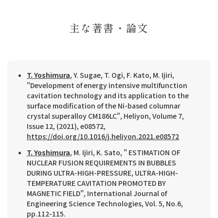
主な著書・論文
T. Yoshimura
, Y. Sugae, T. Ogi, F. Kato, M. Ijiri,
"Development of energy intensive multifunction
cavitation technology and its application to the
surface modification of the Ni-based columnar
crystal superalloy CM186LC", Heliyon, Volume 7,
Issue 12, (2021), e08572,
https://doi.org/10.1016/j.heliyon.2021.e08572
T. Yoshimura
, M. Ijiri, K. Sato, " ESTIMATION OF
NUCLEAR FUSION REQUIREMENTS IN BUBBLES
DURING ULTRA-HIGH-PRESSURE, ULTRA-HIGH-
TEMPERATURE CAVITATION PROMOTED BY
MAGNETIC FIELD", International Journal of
Engineering Science Technologies, Vol. 5, No.6,
pp.112-115.