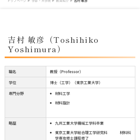
トップページ
学部・大学院
教員紹介
吉村 敏彦
吉村 敏彦（Toshihiko
Yoshimura）
職名
教授（Professor）
学位
博士（工学）（東京工業大学）
専門分野
材料工学
材料設計
略歴
九州工業大学機械工学科卒業
東京工業大学総合理工学研究科 材料科
学専攻修士課程修了