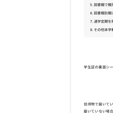
図書館で館
図書館別館
通学定期を
その他本学
学生証の裏面シ
拾得物で届いてい
届いていない場