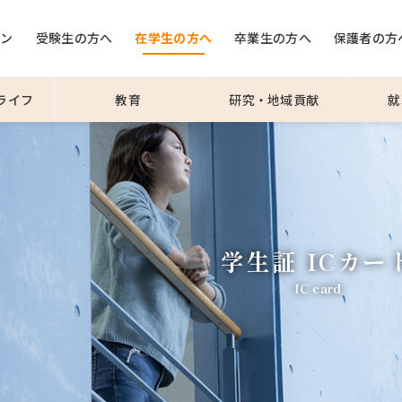
ョン
受験生の方へ
在学生の方へ
卒業生の方へ
保護者の方
ライフ
教育
研究・地域貢献
就
学生証 ICカー
IC card