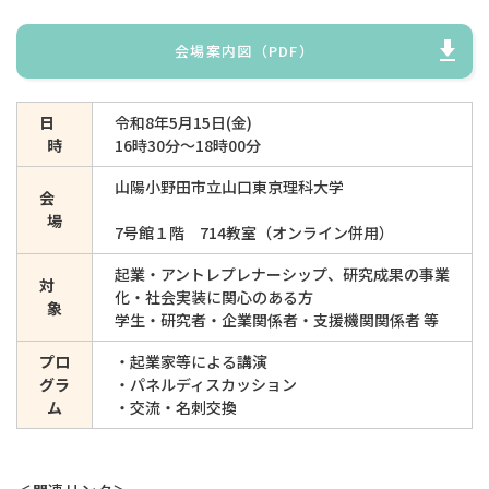
会場案内図（PDF）
日
令和8年5月15日(金)
時
16時30分～18時00分
山陽小野田市立山口東京理科大学
会
場
7号館１階 714教室（オンライン併用）
起業・アントレプレナーシップ、研究成果の事業
対
化・社会実装に関心のある方
象
学生・研究者・企業関係者・支援機関関係者 等
プロ
・起業家等による講演
グラ
・パネルディスカッション
ム
・交流・名刺交換